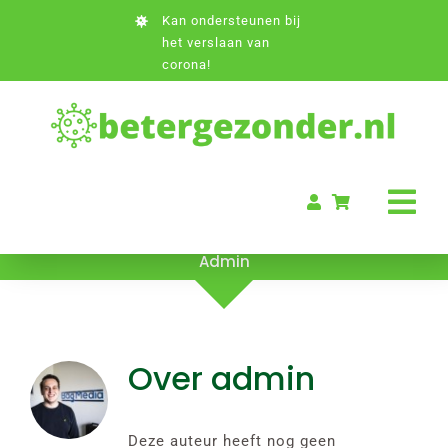
Ga
Kan ondersteunen bij
naar
het verslaan van
inhoud
corona!
Tog
Nav
Admin
Home
Informatie
Over
admin
Boeken
Deze auteur heeft nog geen