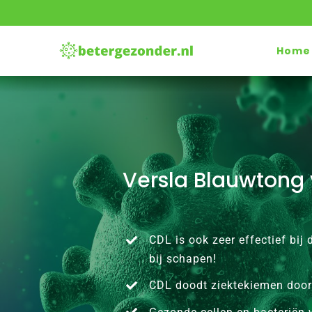
Ga
naar
inhoud
Home
Versla
CDL is ook zeer effectief bij
bij schapen!
CDL doodt ziektekiemen door