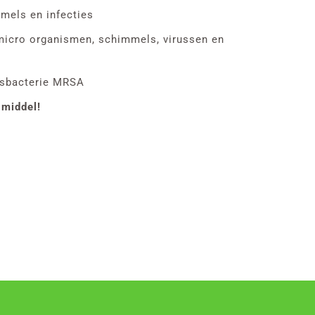
mels en infecties
 micro organismen, schimmels, virussen en
uisbacterie MRSA
gmiddel!