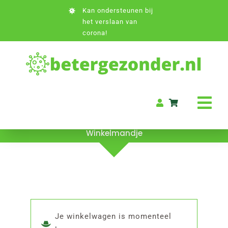
Ga
Kan ondersteunen bij
naar
het verslaan van
inhoud
corona!
Tog
Nav
Winkelmandje
Home
Informatie
Boeken
Je winkelwagen is momenteel